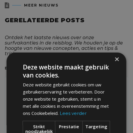

MEER NIEUWS
GERELATEERDE POSTS
Ontdek het laatste nieuws over onze
surfvakanties in de reisblog. We houden je op de
hoogte van nieuwe concepten, acties en tips &
tricks.
×
Deze website maakt gebruik
BEKIJK ALLE POSTS
van cookies.
Deze website gebruikt cookies om uw
NIEUWS
gebruikerservaring te verbeteren. Door
onze website te gebruiken, stemt u in
met alle cookies in overeenstemming met
ons Cookiebeleid.
Lees verder
Strikt
Prestatie
Targeting
noodzakelijk