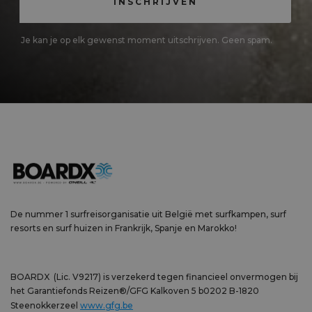
Je kan je op elk gewenst moment uitschrijven. Geen spam.
De nummer 1 surfreisorganisatie uit België met surfkampen, surf
resorts en surf huizen in Frankrijk, Spanje en Marokko!
BOARDX (Lic. V9217) is verzekerd tegen financieel onvermogen bij
het Garantiefonds Reizen®/GFG Kalkoven 5 b0202 B-1820
Steenokkerzeel
www.gfg.be