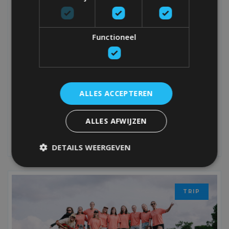
Functioneel
NIEUWE SAMENWERKING MET AVA: TIJD
OM CREATIEF TE ONTPRIKKELEN
Surfen, beachgames, skateboards, sunsets en avontuur. Op
ALLES ACCEPTEREN
een BoardX-vakantie valt er altijd wel iets te beleven. Maar
net daarom vinden we het minstens even belangrijk om af
en toe op de rem te staan.
ALLES AFWIJZEN
DETAILS WEERGEVEN
MEER LEZEN
TRIP