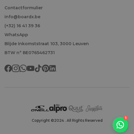
Contactformulier
info@boardx.be
(+32) 16 41 39 36
WhatsApp
Blijde Inkomststraat 103, 3000 Leuven
BTW n° BE0765462731
Welkom!
1
Copyright ©2024 . All Rights Reserved
We antwoorden doorgaans binnen het uur