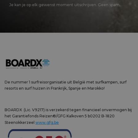
Je kan je op elk gewenst moment uitschrijven. Geen spam.
De nummer 1 surfreisorganisatie uit België met surfkampen, surf
resorts en surf huizen in Frankrijk, Spanje en Marokko!
BOARDX (Lic. V9217) is verzekerd tegen financieel onvermogen bij
het Garantiefonds Reizen®/GFG Kalkoven 5 b0202 B-1820
Steenokkerzeel
www.gfg.be