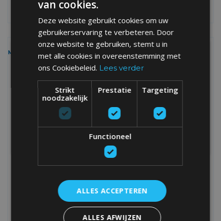
van cookies.
Deze website gebruikt cookies om uw
gebruikerservaring te verbeteren. Door
onze website te gebruiken, stemt u in
MEER LEZEN
met alle cookies in overeenstemming met
ACTIE
ons Cookiebeleid.
Lees verder
Strikt
Prestatie
Targeting
noodzakelijk
Functioneel
TREK HET JE AAN. EN WIN EEN BOARDX-
SWEATER.
ALLES ACCEPTEREN
Ga op donderdag 5 februari met je BoardX-sweater of
hoodie naar school, deel een foto of story op Instagram, tag
ALLES AFWIJZEN
@boardx.be en je maakt kans op eengratis BoardX-sweater.