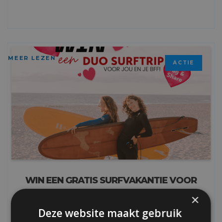
MEER LEZEN
ACTIE
WIN EEN GRATIS SURFVAKANTIE VOOR
JOU EN JE VALENTIJN!
×
Nog een paar dagen en het is zover...
Deze website maakt gebruik