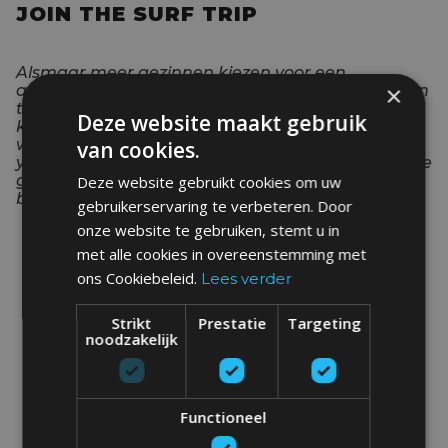
JOIN THE SURF TRIP
Alsmaar meer gezinnen kiezen voor een
×
avontuurlijke vakantie, en wie zijn wij om ze tegen
te spreken? Sport als nooit tevoren terwijl je
Deze website maakt gebruik
kinderen door ons animatieteam opgevangen
worden of kom volledig tot rust tijdens de
van cookies.
yogasessies en deugddoende powernaps in je luxe
glamping accommodaties. Twijfel niet langer en
Deze website gebruikt cookies om uw
boek nu!
gebruikerservaring te verbeteren. Door
onze website te gebruiken, stemt u in
met alle cookies in overeenstemming met
DATA EN PRIJZEN
ons Cookiebeleid.
Lees verder
Strikt
Prestatie
Targeting
noodzakelijk
INCLUSIEF
Functioneel
OPTIES