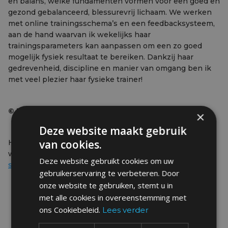
en balans, welke fundamenten vormen voor een goed en
gezond gebalanceerd, blessurevrij lichaam. We werken
met online trainingsschema’s en een feedbacksysteem,
aan de hand waarvan ik wekelijks haar
trainingsparameters kan aanpassen om een zo goed
mogelijk fysiek resultaat te bereiken. Dankzij haar
gedrevenheid, discipline en manier van omgang ben ik
met veel plezier haar fysieke trainer!
©
BoardX Magazine 2011
×
Deze website maakt gebruik
van cookies.
Heb je net als Julie ook de ambitie om prosurfer te
worden? Schrijf je dan zeker in voor één van de
BoardX
Deze website gebruikt cookies om uw
surfcamps
!
gebruikerservaring te verbeteren. Door
onze website te gebruiken, stemt u in
met alle cookies in overeenstemming met
ons Cookiebeleid.
Lees verder