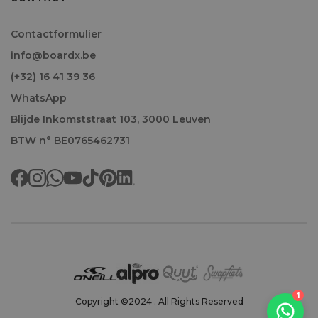
Contactformulier
info@boardx.be
(+32) 16 41 39 36
WhatsApp
Blijde Inkomststraat 103, 3000 Leuven
BTW n° BE0765462731
Welkom!
1
Copyright ©2024 . All Rights Reserved
We antwoorden doorgaans binnen het uur