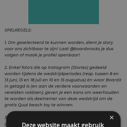
SPELREGELS:
1. Om geselecteerd te kunnen worden, dient je story
voor ons zichtbaar te zijn! Laat @boardxrocks je dus
volgen of maak je profiel openbaar!
2. Enkel foto's die op Instagram (Stories) gedeeld
worden tijdens de wedstrijdperiodes (resp. tussen 8 en
13 juni, 13 en 18 juli en 10 en 15 augustus) én waar BoardX
in getagd is (en aan de verdere voorwaarden en
vereisten voldoen), geven je een kans om weerhouden
te worden als deelnemer van deze wedstrijd om de
gratis Quut beach toy te winnen.
×
3. In geval van overmacht of onvoorziene
Deze website maakt gebruik
gebeurtenissen behoudt BoardX zich het recht voor de