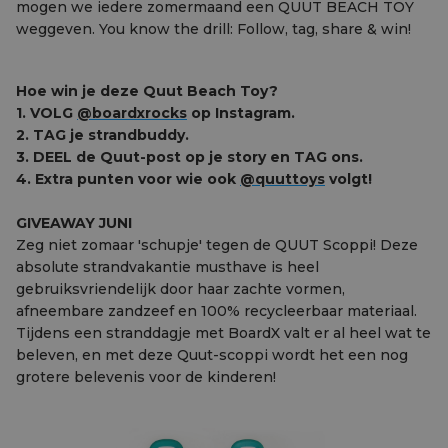
mogen we iedere zomermaand een QUUT BEACH TOY
weggeven. You know the drill: Follow, tag, share & win!
Hoe win je deze Quut Beach Toy?
1. VOLG
@boardxrocks
op Instagram.
2. TAG je strandbuddy.
3. DEEL de Quut-post op je story en TAG ons.
4. Extra punten voor wie ook
@quuttoys
volgt!
GIVEAWAY JUNI
Zeg niet zomaar 'schupje' tegen de QUUT Scoppi! Deze
absolute strandvakantie musthave is heel
gebruiksvriendelijk door haar zachte vormen,
afneembare zandzeef en 100% recycleerbaar materiaal.
Tijdens een stranddagje met BoardX valt er al heel wat te
beleven, en met deze Quut-scoppi wordt het een nog
grotere belevenis voor de kinderen!