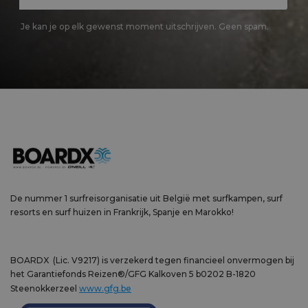
Je kan je op elk gewenst moment uitschrijven. Geen spam.
De nummer 1 surfreisorganisatie uit België met surfkampen, surf
resorts en surf huizen in Frankrijk, Spanje en Marokko!
BOARDX (Lic. V9217) is verzekerd tegen financieel onvermogen bij
het Garantiefonds Reizen®/GFG Kalkoven 5 b0202 B-1820
Steenokkerzeel
www.gfg.be