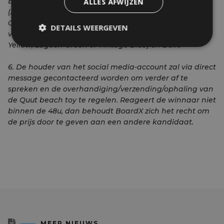
Bungee grey, Ocean, Vintage blue of Cherry Red.), Alto
ALLES AFWIJZEN
(Afmetingen: 18 x 18 x 11 cm | 7,1 x 7,1 x 4,3 inches |
Gewicht: ± 300 gr | 0,7 pounds |Materiaal: ABS | in één
DETAILS WEERGEVEN
van de volgende kleuren: Pink, Cherry Red, Mellow
Yellow, Lagoon Green of Vintage Blue) en Ballo
6. De houder van het social media-account zal via direct
message gecontacteerd worden om verder af te
spreken en de overhandiging/verzending/ophaling van
de Quut beach toy te regelen. Reageert de winnaar niet
binnen de 48u, dan behoudt BoardX zich het recht om
de prijs door te geven aan een andere kandidaat.

MEER NIEUWS