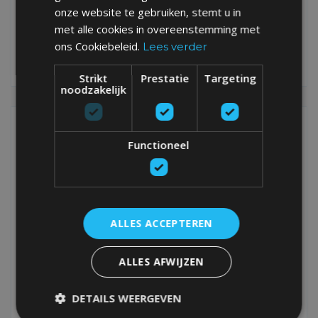
een BoardX-vakantie valt er altijd wel iets te beleven. Maar
onze website te gebruiken, stemt u in
net daarom vinden we het minstens even belangrijk om af
met alle cookies in overeenstemming met
en toe op de rem te staan.
ons Cookiebeleid.
Lees verder
Strikt
Prestatie
Targeting
noodzakelijk
MEER LEZEN
TRIP
Functioneel
ALLES ACCEPTEREN
ALLES AFWIJZEN
DETAILS WEERGEVEN
DEZE VIER O'NEILL RIDERS BEVESTIGEN