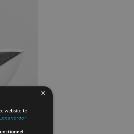
×
ze website te
Lees verder
unctioneel