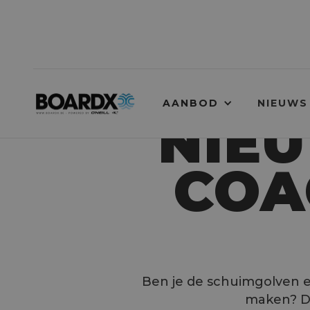
AANBOD
NIEUWS
NIE
COA
Ben je de schuimgolven en
maken? Da