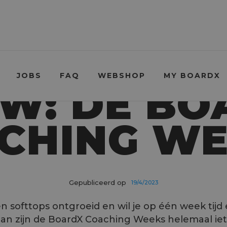
JOBS
FAQ
WEBSHOP
MY BOARDX
UW: DE BO
CHING WE
Gepubliceerd op
19/4/2023
 softtops ontgroeid en wil je op één week tij
n zijn de BoardX Coaching Weeks helemaal iets