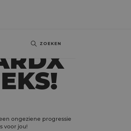
ZOEKEN
ARDX
EKS!
d een ongeziene progressie
 voor jou!