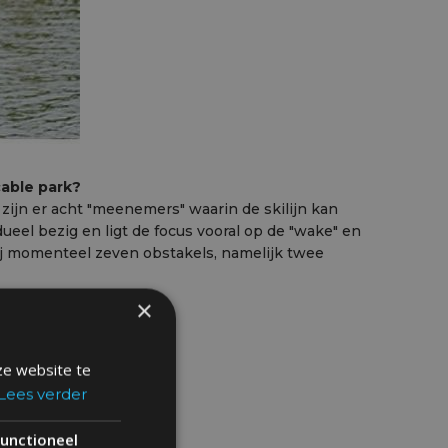
cable park?
ijn er acht "meenemers" waarin de skilijn kan
ueel bezig en ligt de focus vooral op de "wake" en
ij momenteel zeven obstakels, namelijk twee
×
ze website te
Lees verder
unctioneel