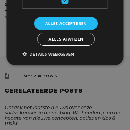
SPORTY SKI & SBOWBOARD VZW
Website:
www.sportyski.be
Volg hen ook op
Facebook
!
ALLES ACCEPTEREN
ALLES AFWIJZEN
DETAILS WEERGEVEN

MEER NIEUWS
GERELATEERDE POSTS
Ontdek het laatste nieuws over onze
surfvakanties in de reisblog. We houden je op de
hoogte van nieuwe concepten, acties en tips &
tricks.