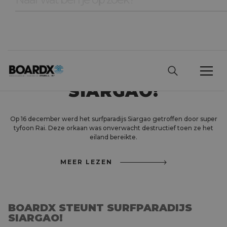
BOARDX STEUNT
SURFPARADIJS
SIARGAO!
Op 16 december werd het surfparadijs Siargao getroffen door super
tyfoon Rai. Deze orkaan was onverwacht destructief toen ze het
eiland bereikte.
MEER LEZEN
BOARDX STEUNT SURFPARADIJS
SIARGAO!