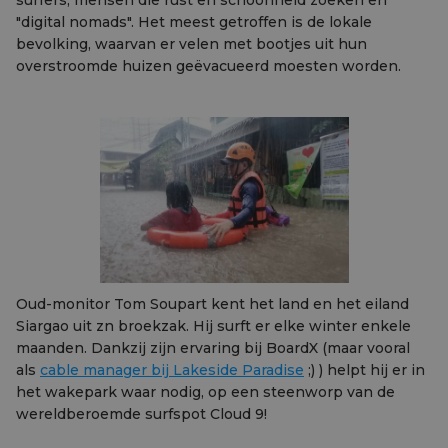
surfers, mensen die rust en schoonheid zoeken en
"digital nomads". Het meest getroffen is de lokale
bevolking, waarvan er velen met bootjes uit hun
overstroomde huizen geëvacueerd moesten worden.
Oud-monitor Tom Soupart kent het land en het eiland
Siargao uit zn broekzak. Hij surft er elke winter enkele
maanden. Dankzij zijn ervaring bij BoardX (maar vooral
als
cable manager bij Lakeside Paradise
;) ) helpt hij er in
het wakepark waar nodig, op een steenworp van de
wereldberoemde surfspot Cloud 9!