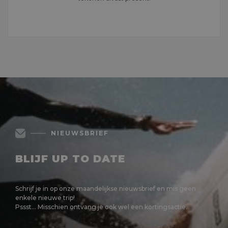
MEER LEZEN
NIEUWSBRIEF
BLIJF UP TO DATE
Schrijf je in op onze maandelijkse nieuwsbrief en mis geen
enkele nieuwe trip!
Pssst... Misschien ontvang je ook wel een kortingsactie.