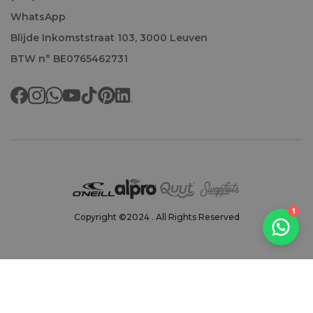
WhatsApp
Blijde Inkomststraat 103, 3000 Leuven
BTW n° BE0765462731
Welkom!
1
Copyright ©2024 . All Rights Reserved
We antwoorden doorgaans binnen het uur