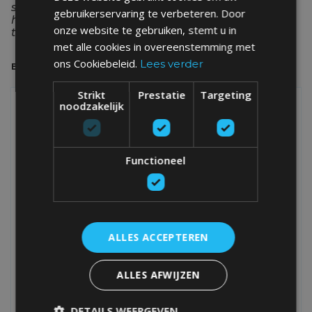
surfvakanties in de reisblog. We houden je op de
gebruikerservaring te verbeteren. Door
hoogte van nieuwe concepten, acties en tips &
onze website te gebruiken, stemt u in
tricks.
met alle cookies in overeenstemming met
ons Cookiebeleid.
Lees verder
BEKIJK ALLE POSTS
Strikt
Prestatie
Targeting
noodzakelijk
NIEUWS
Functioneel
ALLES ACCEPTEREN
ALLES AFWIJZEN
NIEUWE SAMENWERKING MET AVA: TIJD
DETAILS WEERGEVEN