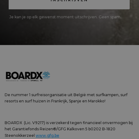
Je kan je op elk gewenst moment uitschrijven. Geen spam.
De nummer 1 surfreisorganisatie uit België met surfkampen, surf
resorts en surf huizen in Frankrijk, Spanje en Marokko!
BOARDX (Lic. V9217) is verzekerd tegen financieel onvermogen bij
het Garantiefonds Reizen®/GFG Kalkoven 5 b0202 B-1820
Steenokkerzeel
www.gfg.be