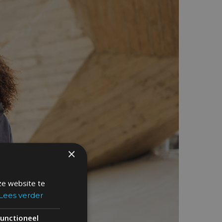
×
ze website te
Lees verder
unctioneel