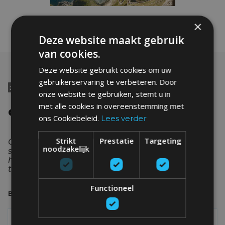
×
Deze website maakt gebruik
van cookies.
Deze website gebruikt cookies om uw
gebruikerservaring te verbeteren. Door

MEER NIEUWS
onze website te gebruiken, stemt u in
met alle cookies in overeenstemming met
GERELATEERDE POSTS
ons Cookiebeleid.
Lees verder
Strikt
Prestatie
Targeting
Ontdek het laatste nieuws over onze
noodzakelijk
surfvakanties in de reisblog. We houden je op de
hoogte van nieuwe concepten, acties en tips &
tricks.
Functioneel
BEKIJK ALLE POSTS