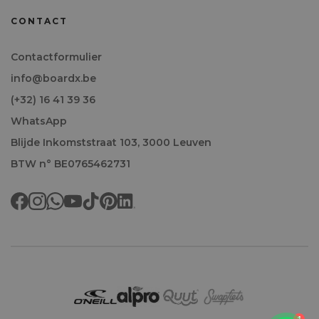
CONTACT
Contactformulier
info@boardx.be
(+32) 16 41 39 36
WhatsApp
Blijde Inkomststraat 103, 3000 Leuven
BTW n° BE0765462731
Welkom!
1