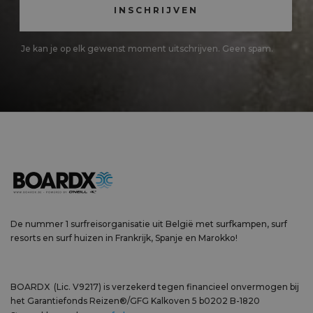
Je kan je op elk gewenst moment uitschrijven. Geen spam.
De nummer 1 surfreisorganisatie uit België met surfkampen, surf
resorts en surf huizen in Frankrijk, Spanje en Marokko!
BOARDX (Lic. V9217) is verzekerd tegen financieel onvermogen bij
het Garantiefonds Reizen®/GFG Kalkoven 5 b0202 B-1820