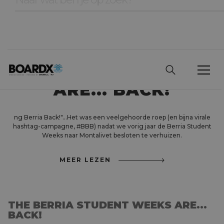
THE BERRIA
STUDENT WEEKS
ARE... BACK!
ng Berria Back!"…Het was een veelgehoorde roep (en bijna virale
hashtag-campagne, #BBB) nadat we vorig jaar de Berria Student
Weeks naar Montalivet besloten te verhuizen.
MEER LEZEN
THE BERRIA STUDENT WEEKS ARE...
BACK!