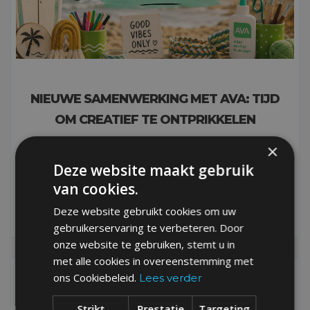
NIEUWE SAMENWERKING MET AVA: TIJD
OM CREATIEF TE ONTPRIKKELEN
Surfen, beachgames, skateboards, sunsets en avontuur. Op
×
een BoardX-vakantie valt er altijd wel iets te beleven. Maar
Deze website maakt gebruik
net daarom vinden we het minstens even belangrijk om af
van cookies.
en toe op de rem te staan.
Deze website gebruikt cookies om uw
gebruikerservaring te verbeteren. Door
onze website te gebruiken, stemt u in
MEER LEZEN
met alle cookies in overeenstemming met
ons Cookiebeleid.
Lees verder
TRIP
Strikt
Prestatie
Targeting