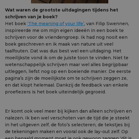
Wat waren de grootste uitdagingen tijdens het
schrijven van je boek?
Het boek
‘The meaning of your life’
, van Filip Swennen,
inspireerde me om mijn eigen ideeën in een boek te
schrijven voor de vriendengroep. Ik had nog nooit een
boek geschreven en ik maak van nature uit veel
taalfouten. Dat was dus best wel een uitdaging. Het
moeilijkste vond ik om de juiste toon te vinden. Niet te
wetenschappelijk schrijven maar wel alles begrijpbaar
uitleggen, liefst nog op een boeiende manier. De eerste
pagina’s zijn de moeilijkste om te schrijven zeggen ze,
en dat klopt helemaal. Dankzij de feedback van enkele
proeflezers is het boek uiteindelijk gegroeid.
Er komt ook veel meer bij kijken dan alleen schrijven en
nalezen. Ik ben wel verschoten van de tijd die je steekt
in het uitgeven zelf, de foto’s selecteren, de tekstjes bij
de tekeningen maken en vooral ook de lay-out zelf. Op
een bepaald moment moet je ook gewoon zeggen ‘dit is