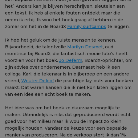
het’. Anders kan je blijven herschrijven, sleutelen aan
een tekst. Ik heb al enkele fouten ontdekt maar die
neem ik erbij. Ik wou het boek graag af hebben in de
zomer om het in de BoardX
Family surfcamps
te leggen.
Ik heb het geluk om de juiste mensen te kennen.
Bijvoorbeeld, de talentvolle
Marilyn Desmet
, oud
monitrice bij BoardX, die fantastisch mooie foto’s heeft
voorzien voor het boek.
Jo Deferm
, BoardX-oprichter, om
zijn advies over ondernemen. Daarnaast heb ik een
collega, Karl, die tekenaar is in bijberoep en een andere
vriend,
Wouter Deloof
die prachtige lay-outs voor boeken
maakt. Dat waren kansen die ik niet kon laten liggen om
van een idee een echt boek te maken.
Het idee was om het boek zo duurzaam mogelijk te
maken. Uiteindelijk is niks dat geproduceerd wordt echt
goed voor het milieu maar ik wou de impact zo klein
mogelijk houden. Vandaar de keuze voor een bepaalde
manier van produceren. Na de verkoop stort ik dan 1%