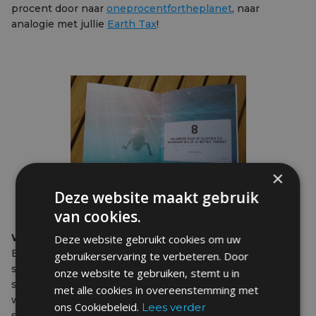
procent door naar
oneprocentfortheplanet
, naar
analogie met jullie
Earth Tax
!
×
Deze website maakt gebruik
van cookies.
Wat brengt de toekomst je nog na dit project?
Deze website gebruikt cookies om uw
Er zijn niet meteen plannen om een nieuw boek te
gebruikerservaring te verbeteren. Door
schrijven. Al heb ik wel een paar ideeën rond
onze website te gebruiken, stemt u in
surfgeschiedenis of DIY surfboards maken. Maar eerst
met alle cookies in overeenstemming met
wil ik weer meer tijd in het water doorbrengen. Op
ons Cookiebeleid.
Lees verder
school wil ik wel graag een seminarie organiseren rond