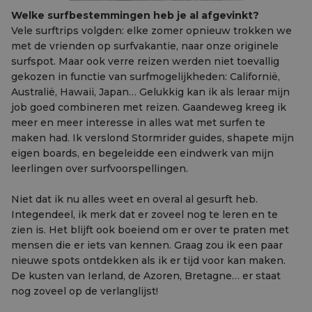
Welke surfbestemmingen heb je al afgevinkt?
Vele surftrips volgden: elke zomer opnieuw trokken we
met de vrienden op surfvakantie, naar onze originele
surfspot. Maar ook verre reizen werden niet toevallig
gekozen in functie van surfmogelijkheden: Californië,
Australië, Hawaii, Japan… Gelukkig kan ik als leraar mijn
job goed combineren met reizen. Gaandeweg kreeg ik
meer en meer interesse in alles wat met surfen te
maken had. Ik verslond Stormrider guides, shapete mijn
eigen boards, en begeleidde een eindwerk van mijn
leerlingen over surfvoorspellingen.
Niet dat ik nu alles weet en overal al gesurft heb.
Integendeel, ik merk dat er zoveel nog te leren en te
zien is. Het blijft ook boeiend om er over te praten met
mensen die er iets van kennen. Graag zou ik een paar
nieuwe spots ontdekken als ik er tijd voor kan maken.
De kusten van Ierland, de Azoren, Bretagne… er staat
nog zoveel op de verlanglijst!