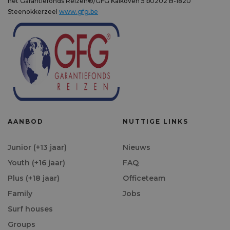
het Garantiefonds Reizen®/GFG Kalkoven 5 b0202 B-1820
Steenokkerzeel
www.gfg.be
AANBOD
NUTTIGE LINKS
Junior (+13 jaar)
Nieuws
Youth (+16 jaar)
FAQ
Plus (+18 jaar)
Officeteam
Family
Jobs
Surf houses
Groups