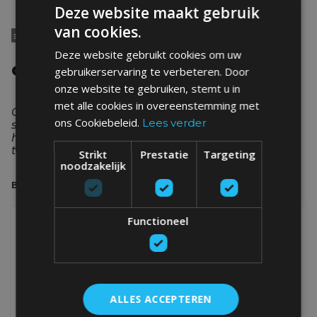
Deze website maakt gebruik
van cookies.

MEER NIEUWS
Deze website gebruikt cookies om uw
GERELATEERDE POSTS
gebruikerservaring te verbeteren. Door
onze website te gebruiken, stemt u in
met alle cookies in overeenstemming met
Ontdek het laatste nieuws over onze
ons Cookiebeleid.
Lees verder
surfvakanties in de reisblog. We houden je op de
hoogte van nieuwe concepten, acties en tips &
tricks.
Strikt
Prestatie
Targeting
noodzakelijk
BEKIJK ALLE POSTS
Functioneel
NIEUWS
ALLES ACCEPTEREN