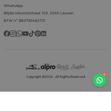
WhatsApp
Blijde Inkomststraat 103, 3000 Leuven
BTW n° BE0765462731
Welkom!
1
Copyright ©2024 . All Rights Reserved
We antwoorden doorgaans binnen het uur