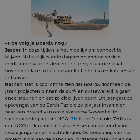
- Hoe volg je BoardX nog?
Jasper
: In deze tijden is het moeilijk om connect te
blijven. Natuurlijk is er instagram en andere sociale
media om elkaar te zien en te horen, maar niks gaat
boven een face to face gesprek of een dikke skatesessie
in Leuven..
Nathan
: Het is cool om te zien dat BoardX doorheen de
jaren projecten binnen de surf- en skatewereld is gaan
ondersteunen en dat ze dit blijven doen. Dit jaar gaat de
opbrengst van de Earth Tax die ze elk jaar inzamelen
naar een project van onze skatevzw 'Vzweetje' in
samenwerking met de NGO '
7Hills
' in Jordanië. 7Hills is
een NGO in Jordanië die skatelessen organiseert voor
lokale jongeren en vluchtelingen. De bedoeling van het
project is om aan de hand van Jordaanse catering en de