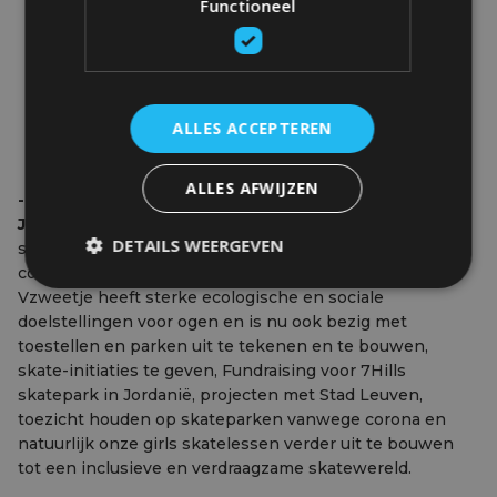
Functioneel
ALLES ACCEPTEREN
ALLES AFWIJZEN
- Waar zijn jullie nu mee bezig?
Jasper
: Vzweetje is nu bezig met verdere uitbouw van
DETAILS WEERGEVEN
skatelessen, omdat het even heeft stilgelegen met
corona. De -12 jarige mogen nog skateles volgen.
Vzweetje heeft sterke ecologische en sociale
doelstellingen voor ogen en is nu ook bezig met
toestellen en parken uit te tekenen en te bouwen,
skate-initiaties te geven, Fundraising voor 7Hills
skatepark in Jordanië, projecten met Stad Leuven,
toezicht houden op skateparken vanwege corona en
natuurlijk onze girls skatelessen verder uit te bouwen
tot een inclusieve en verdraagzame skatewereld.