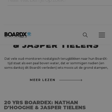
20 YRS BOARDEX:
NATHAN D'HOOGHE
& JASPER TIELENS
Dat vele oud-monitoren nostalgisch terugblikken naar hun BoardX-
tijd staat als een paal boven water, dat er sommigen nadien (en
soms dankzij dit BoardX-verleden) iets moois uit de grond stampen,
MEER LEZEN
20 YRS BOARDEX: NATHAN
D'HOOGHE & JASPER TIELENS