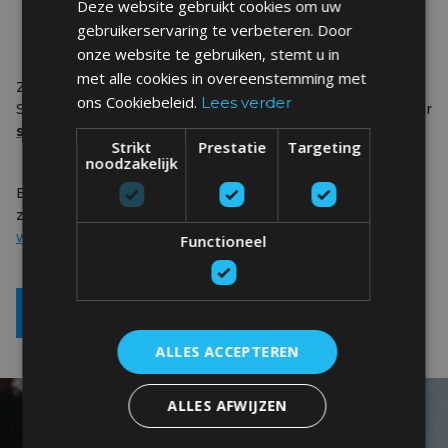
Deze website gebruikt cookies om uw
hele tewerkstelling
gebruikerservaring te verbeteren. Door
Kortingen op surfboard- en wetsuit-bestellingen
onze website te gebruiken, stemt u in
met alle cookies in overeenstemming met
Zie jij jezelf met de tenen in het zand werken in de zon?
ons Cookiebeleid.
Lees verder
Stuur dan een mailtje met jouw CV en motivatiebrief naar
surfcoach@boardx.be
.
Strikt
Prestatie
Targeting
noodzakelijk
Benieuwd naar de andere profielen waar we naar op
zoek zijn? Neem dan zeker een kijkje op
www.boardx.be/jobs
!
Functioneel
IK WIL SOLLICITEREN
ALLES ACCEPTEREN
ALLES AFWIJZEN