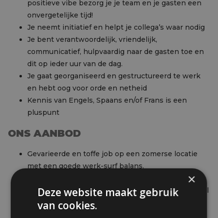
positieve vibe bezorg je je team en je gasten een
onvergetelijke tijd!
Je neemt initiatief en helpt je collega’s waar nodig
Je bent verantwoordelijk, vriendelijk,
communicatief, hulpvaardig naar de gasten toe en
dit op ieder uur van de dag.
Je gaat georganiseerd en gestructureerd te werk
en hebt oog voor orde en netheid
Kennis van Engels, Spaans en/of Frans is een
pluspunt
ONS AANBOD
Gevarieerde en toffe job op een zomerse locatie
met een goede werk-surf balans.
×
Jong, enthousiast en dynamisch team
Deze website maakt gebruik
Aantrekkelijke verloning, afhankelijk van het aantal
uren dat je wekelijks presteert.
van cookies.
Gratis verblijf, vervoer, maaltijden... gedurende je