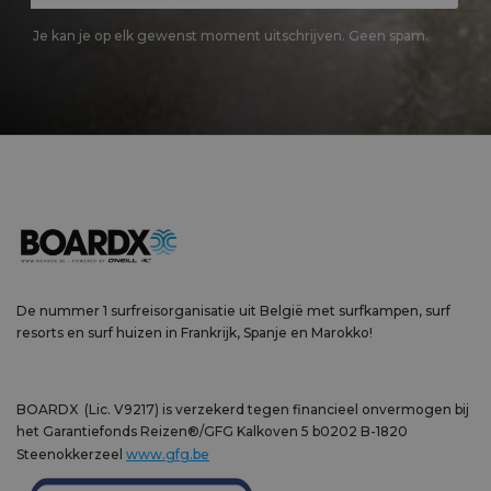
Je kan je op elk gewenst moment uitschrijven. Geen spam.
De nummer 1 surfreisorganisatie uit België met surfkampen, surf
resorts en surf huizen in Frankrijk, Spanje en Marokko!
BOARDX (Lic. V9217) is verzekerd tegen financieel onvermogen bij
het Garantiefonds Reizen®/GFG Kalkoven 5 b0202 B-1820
Steenokkerzeel
www.gfg.be