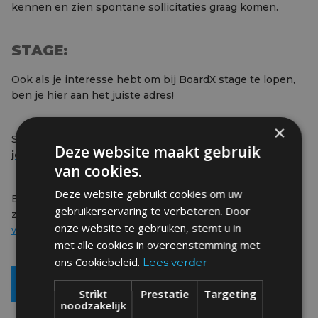
kennen en zien spontane sollicitaties graag komen.
STAGE:
Ook als je interesse hebt om bij BoardX stage te lopen,
ben je hier aan het juiste adres!
×
Stuur een mailtje met jouw CV en motivatiebrief naar
Deze website maakt gebruik
jobs@boardx.be
.
van cookies.
Deze website gebruikt cookies om uw
Benieuwd naar de andere profielen waar we naar op
gebruikerservaring te verbeteren. Door
zoek zijn? Neem dan zeker een kijkje op
onze website te gebruiken, stemt u in
www.boardx.be/jobs
!
met alle cookies in overeenstemming met
ons Cookiebeleid.
Lees verder
IK WIL SOLLICITEREN
Strikt
Prestatie
Targeting
noodzakelijk