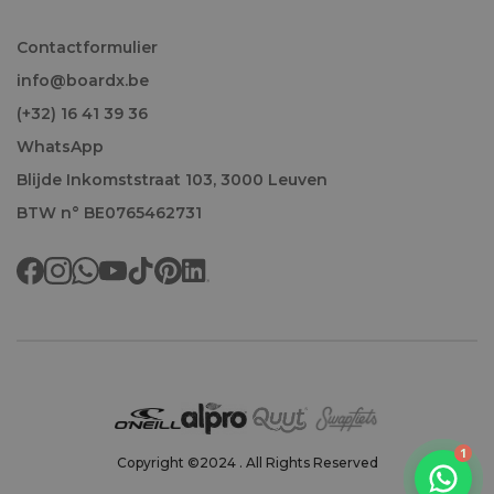
Contactformulier
info@boardx.be
(+32) 16 41 39 36
WhatsApp
Blijde Inkomststraat 103, 3000 Leuven
BTW n° BE0765462731
Welkom!
1
Copyright ©2024 . All Rights Reserved
We antwoorden doorgaans binnen het uur