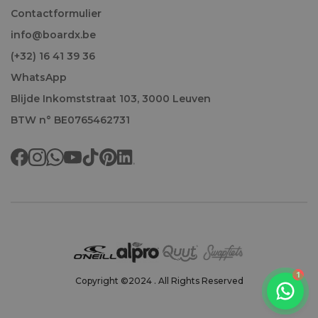
Contactformulier
info@boardx.be
(+32) 16 41 39 36
WhatsApp
Blijde Inkomststraat 103, 3000 Leuven
BTW n° BE0765462731
Welkom!
1
Copyright ©2024 . All Rights Reserved
We antwoorden doorgaans binnen het uur