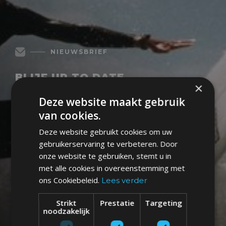
NIEUWSBRIEF
BLIJF UP TO DATE
×
Deze website maakt gebruik
Schrijf je in op onze maandelijkse nieuwsbrief en mis geen
van cookies.
enkele nieuwe trip!
Pssst... Misschien ontvang je ook wel een kortingsactie.
Deze website gebruikt cookies om uw
gebruikerservaring te verbeteren. Door
onze website te gebruiken, stemt u in
met alle cookies in overeenstemming met
ons Cookiebeleid.
Lees verder
Strikt
Prestatie
Targeting
noodzakelijk