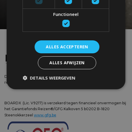
Je kan je op elk gewenst moment uitschrijven. Geen spam.
Functioneel
ALLES ACCEPTEREN
ALLES AFWIJZEN
De nummer 1 surfreisorganisatie uit België met surfkampen, surf
DETAILS WEERGEVEN
resorts en surf huizen in Frankrijk, Spanje en Marokko!
BOARDX (Lic. V9217) is verzekerd tegen financieel onvermogen bij
het Garantiefonds Reizen®/GFG Kalkoven 5 b0202 B-1820
Steenokkerzeel
www.gfg.be